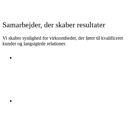
Samarbejder, der skaber resultater
Vi skaber synlighed for virksomheder, der fører til kvalificeret
kunder og langsigtede relationer.
Sct.
Joseph
Skole
Læs mere
Herlufsh
olm
Skole
Læs mere