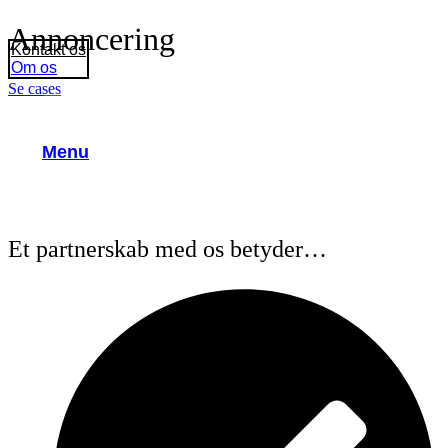
Annoncering
Kontakt os
Om os
Se cases
Menu
Et partnerskab med os betyder…