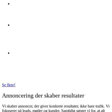
SJEB
Læs mere
Hvalsø
Savværk
Læs mere
Dansk
Specialtr
ansport
Læs mere
Se flere!
Annoncering der skaber resultater
Vi skaber annoncer, der giver konkrete resultater, ikke bare trafik. Vi
fokuserer på leads, møder og kunder. Samtidig sørger vi for, at alt