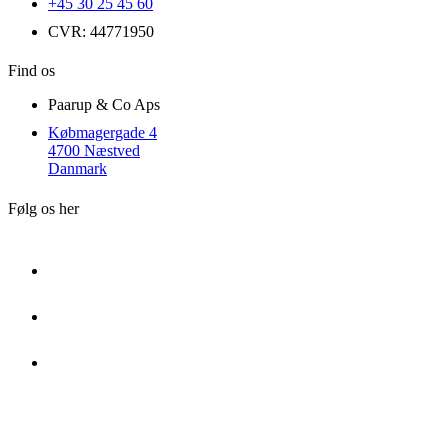
+45 30 25 45 60
CVR: 44771950
Find os
Paarup & Co Aps
Købmagergade 4
4700 Næstved
Danmark
Følg os her