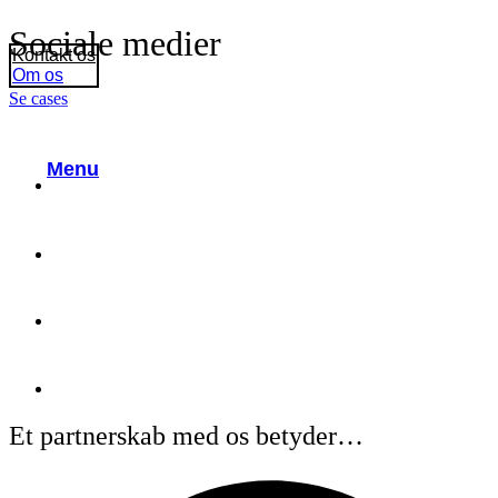
Sociale medier
Kontakt os
Om os
Se cases
Menu
Et partnerskab med os betyder…