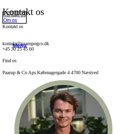
Kontakt os
Kontakt os
Om os
Kontakt os
kontakt@paarupogco.dk
Menu
+45 30 25 45 60
Find os
Paarup & Co Aps Købmagergade 4 4700 Næstved